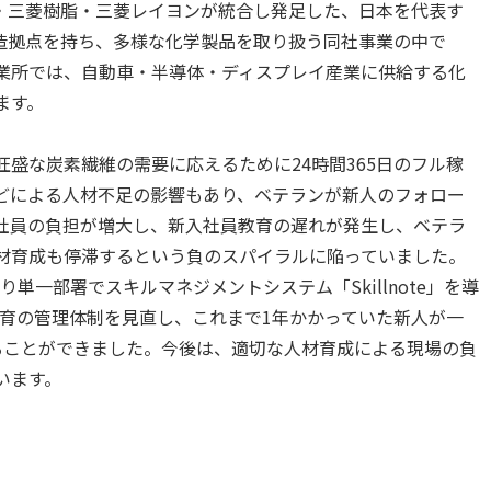
学・三菱樹脂・三菱レイヨンが統合し発足した、日本を代表す
造拠点を持ち、多様な化学製品を取り扱う同社事業の中で
業所では、自動車・半導体・ディスプレイ産業に供給する化
す。 
盛な炭素繊維の需要に応えるために24時間365日のフル稼
どによる人材不足の影響もあり、ベテランが新人のフォロー
社員の負担が増大し、新入社員教育の遅れが発生し、ベテラ
材育成も停滞するという負のスパイラルに陥っていました。
り単一部署でスキルマネジメントシステム「Skillnote」を導
新人教育の管理体制を見直し、これまで1年かかっていた新人が一
ることができました。今後は、適切な人材育成による現場の負
ます。 