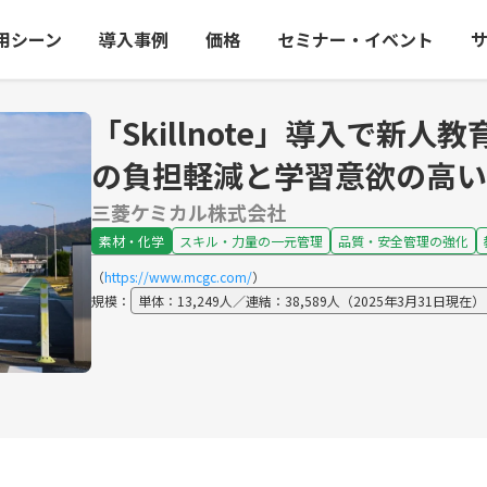
用シーン
導入事例
価格
セミナー・イベント
「Skillnote」導入で新
の負担軽減と学習意欲の高
三菱ケミカル株式会社
素材・化学
スキル・力量の一元管理
品質・安全管理の強化
（
https://www.mcgc.com/
）
規模：
単体：13,249人／連結：38,589人（2025年3月31日現在）