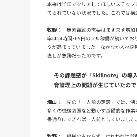
本来は半年でクリアしてほしいステップ
てられていない状況でした。これでは構
牧野
：　炭素繊維の需要はますます増加
率は24時間365日のフル稼働が続いて
クが高まっていました。なかなか人材採
直しが急務だったのです。
その課題感が「Skillnote
育管理上の問題が生じていたので
畑山：
　先の「一人前の定義」では、例
多くの機械装置など動かす基礎的な作業
書通りにできれば一人前としていました
牧野：
　機械のみならず、われわれは炭