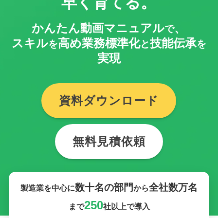
早く育てる。
かんたん動画マニュアル
、
で
スキル
高め業務標準化
技能伝承
を
と
を
実現
資料ダウンロード
無料見積依頼
数十名の部門
全社数万名
製造業を中心に
から
250
まで
社以上で導入