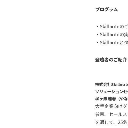
プログラム
・Skillnote
・Skillno
・Skillno
登壇者のご紹介
株式会社Skillno
ソリューションセ
柳ヶ瀬 雅春（や
大手企業向けグロ
参画。セールス
を通して、25