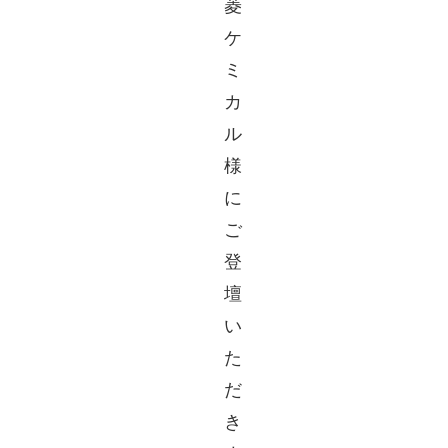
菱
ケ
ミ
カ
ル
様
に
ご
登
壇
い
た
だ
き