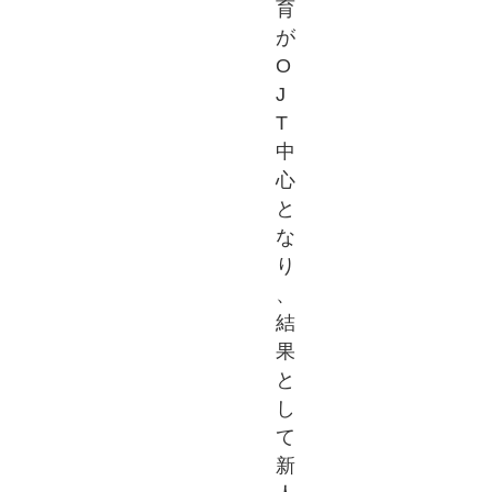
育
が
O
J
T
中
心
と
な
り
、
結
果
と
し
て
新