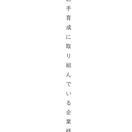
手
育
成
に
取
り
組
ん
で
い
る
企
業
様