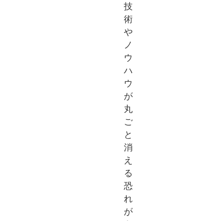
技
術
や
ノ
ウ
ハ
ウ
が
丸
ご
と
消
え
る
恐
れ
が