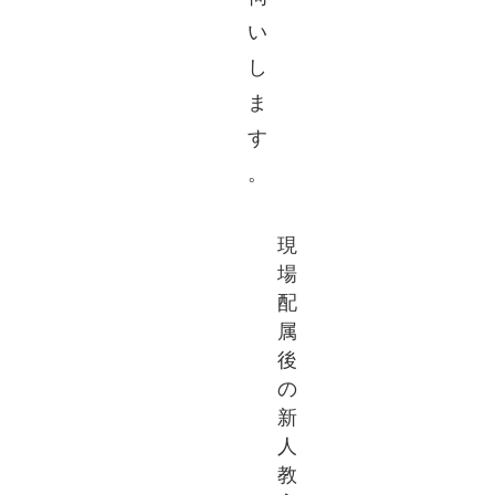
い
し
ま
す
。
現
場
配
属
後
の
新
人
教