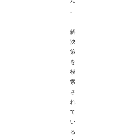
ん
。
解
決
策
を
模
索
さ
れ
て
い
る