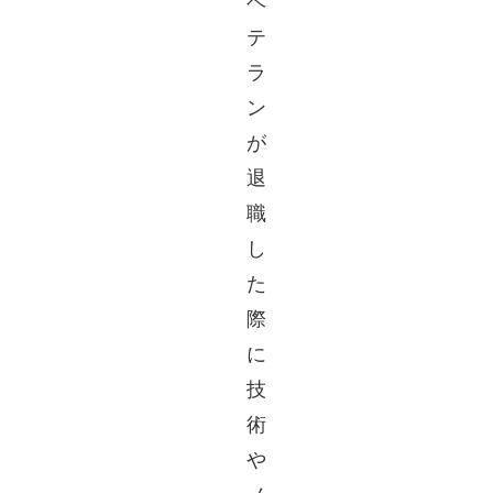
ベ
テ
ラ
ン
が
退
職
し
た
際
に
技
術
や