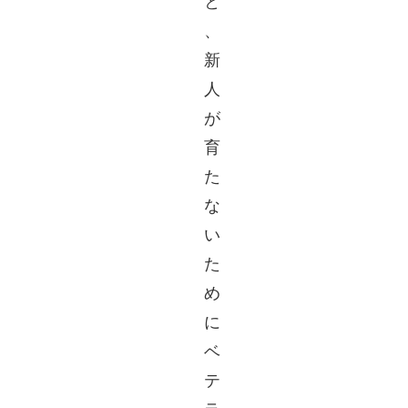
と
、
新
人
が
育
た
な
い
た
め
に
ベ
テ