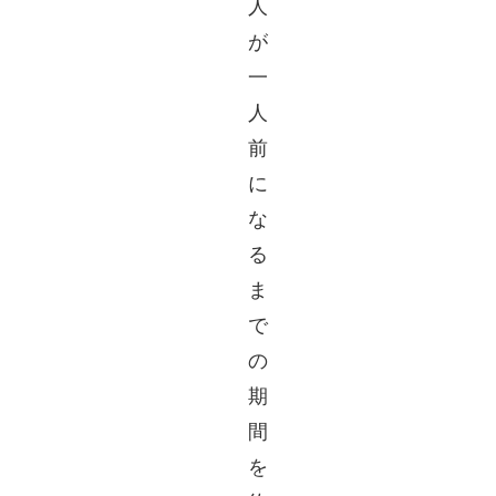
人
が
一
人
前
に
な
る
ま
で
の
期
間
を