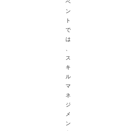
ベ
ン
ト
で
は
、
ス
キ
ル
マ
ネ
ジ
メ
ン