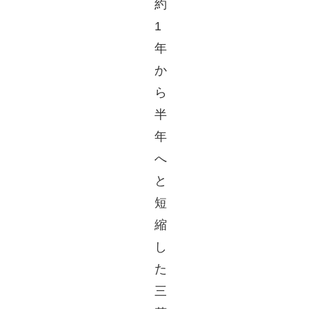
約
1
年
か
ら
半
年
へ
と
短
縮
し
た
三