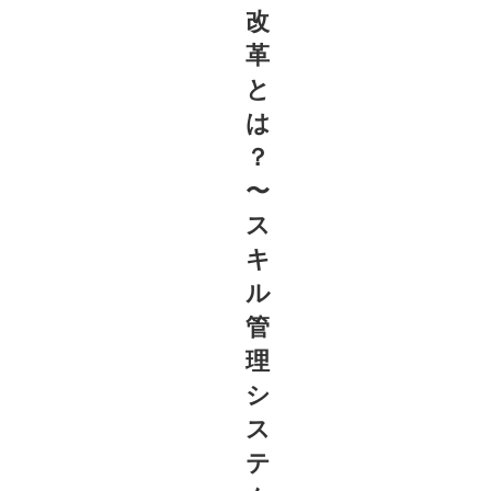
改
革
と
は
？
〜
ス
キ
ル
管
理
シ
ス
テ