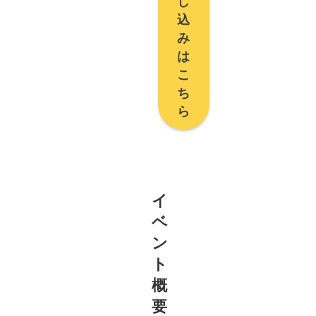
し
込
み
は
こ
ち
ら
イ
ベ
ン
ト
概
要