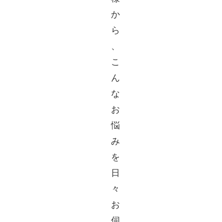
か
ら
、
こ
ん
な
お
悩
み
を
日
々
お
伺