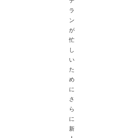
テ
ラ
ン
が
忙
し
い
た
め
に
さ
ら
に
新