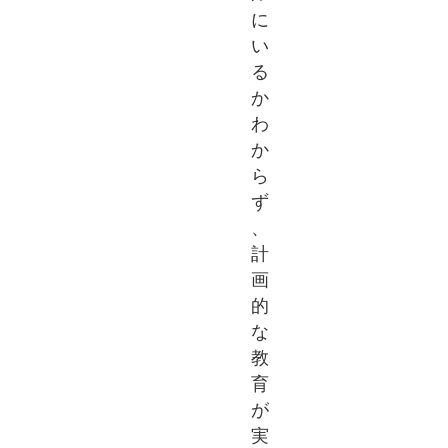
に
い
る
か
わ
か
ら
ず
、
計
画
的
な
教
育
が
実