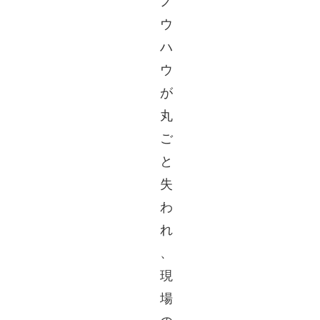
ノ
ウ
ハ
ウ
が
丸
ご
と
失
わ
れ
、
現
場