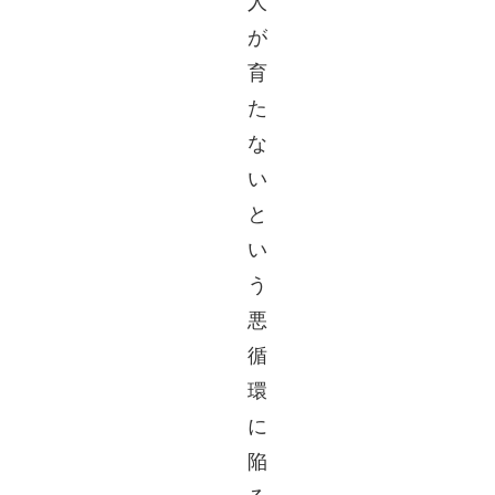
人
が
育
た
な
い
と
い
う
悪
循
環
に
陥