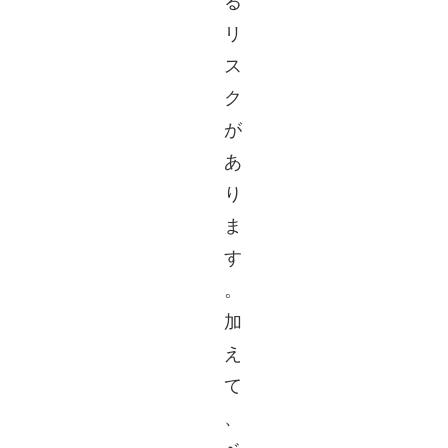
る
リ
ス
ク
が
あ
り
ま
す
。
加
え
て
、