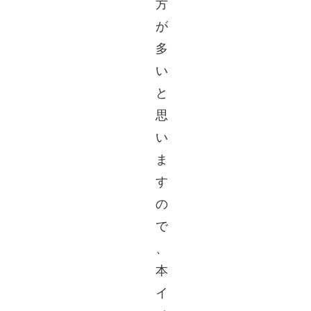
方
が
多
い
と
思
い
ま
す
の
で
、
本
イ