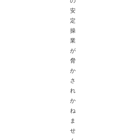
の
安
定
操
業
が
脅
か
さ
れ
か
ね
ま
せ