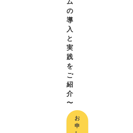
ム
の
導
入
と
実
践
を
ご
紹
介
〜
お
申