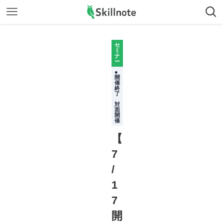
セ
ミ
ナ
ー
●
開
催
終
了
対
面
開
催
【
7
/
1
7
開