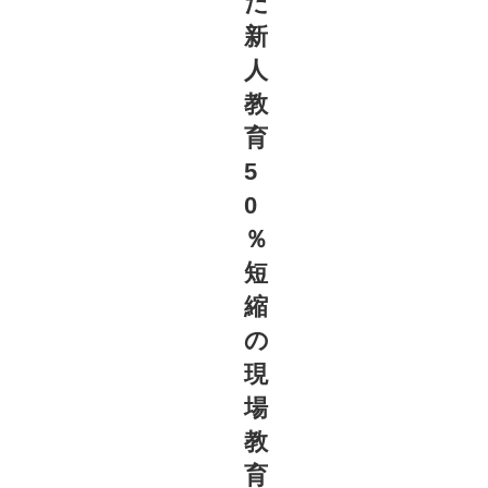
だ
新
人
教
育
5
0
％
短
縮
の
現
場
教
育