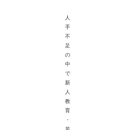
人
手
不
足
の
中
で
新
人
教
育
・
若