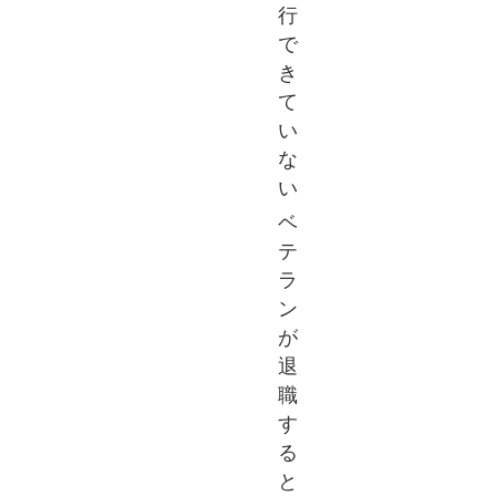
行
で
き
て
い
な
い
ベ
テ
ラ
ン
が
退
職
す
る
と