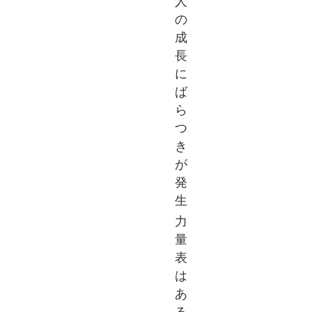
人
の
成
長
に
ば
ら
つ
き
が
発
生
力
量
表
は
あ