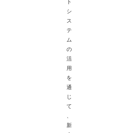
ト
シ
ス
テ
ム
の
活
用
を
通
じ
て
、
新