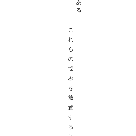
あ
る
こ
れ
ら
の
悩
み
を
放
置
す
る