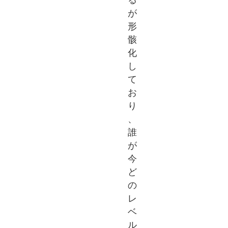
る
が
形
骸
化
し
て
お
り
、
誰
が
今
ど
の
レ
ベ
ル