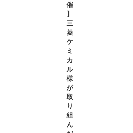
催
】
三
菱
ケ
ミ
カ
ル
様
が
取
り
組
ん