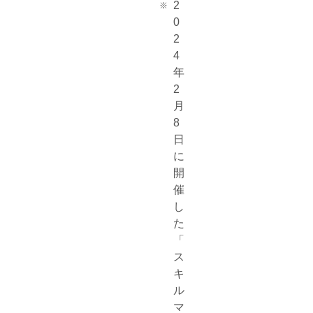
2
0
2
4
年
2
月
8
日
に
開
催
し
た
「
ス
キ
ル
マ