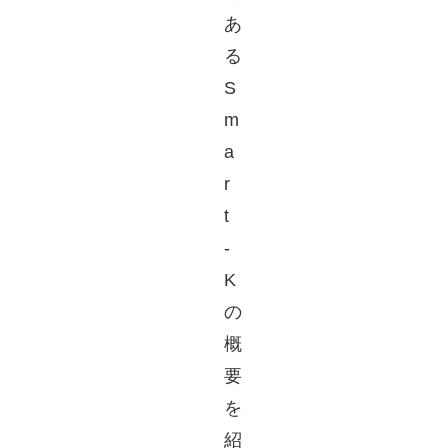
あ
る
S
m
a
r
t
-
K
の
概
要
を
紹