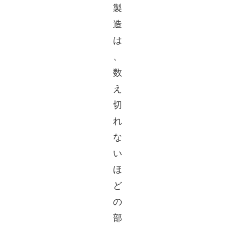
製
造
は
、
数
え
切
れ
な
い
ほ
ど
の
部