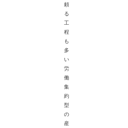
頼
る
工
程
も
多
い
労
働
集
約
型
の
産