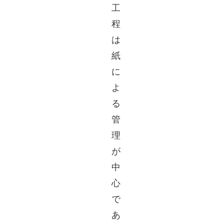
工
程
は
紙
に
よ
る
管
理
が
中
心
で
あ