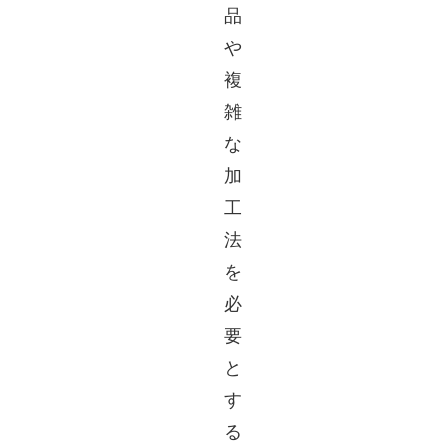
品
や
複
雑
な
加
工
法
を
必
要
と
す
る