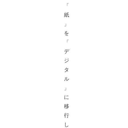
「
紙
」
を
「
デ
ジ
タ
ル
」
に
移
行
し