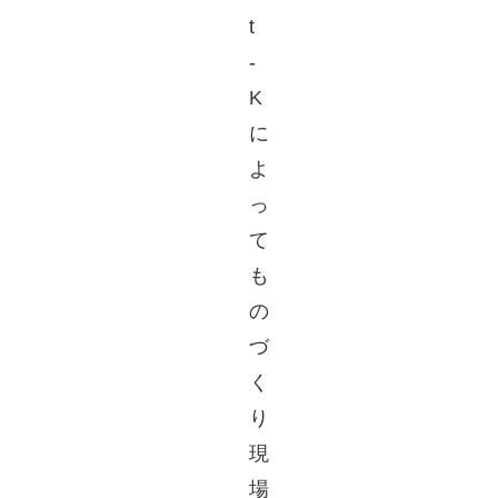
t
-
K
に
よ
っ
て
も
の
づ
く
り
現
場