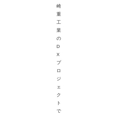
崎
重
工
業
の
D
X
プ
ロ
ジ
ェ
ク
ト
で