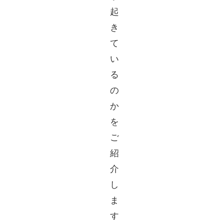
起
き
て
い
る
の
か
を
ご
紹
介
し
ま
す