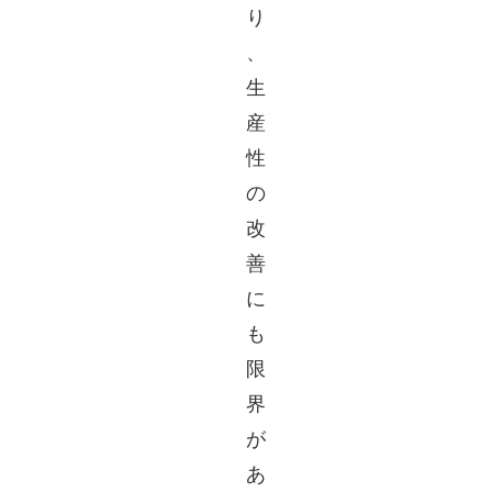
り
、
生
産
性
の
改
善
に
も
限
界
が
あ