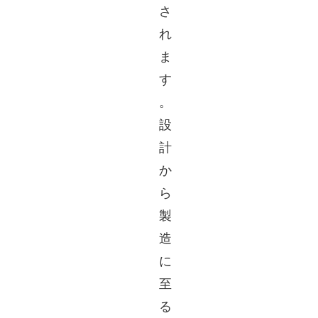
さ
れ
ま
す
。
設
計
か
ら
製
造
に
至
る