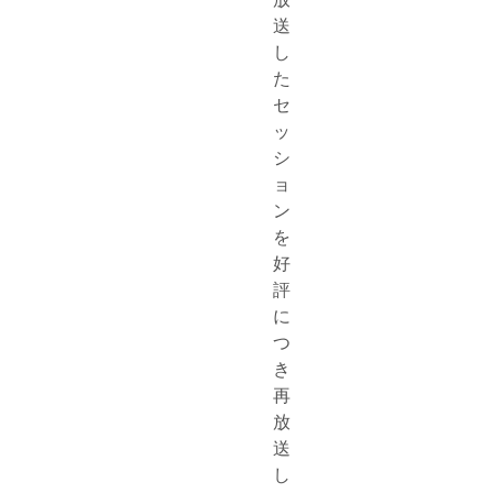
送
し
た
セ
ッ
シ
ョ
ン
を
好
評
に
つ
き
再
放
送
し