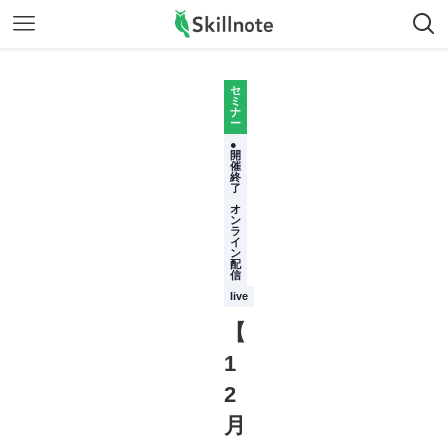
セ
ミ
ナ
ー
●
開
催
終
了
オ
ン
ラ
イ
ン
配
信
live
【
1
2
月