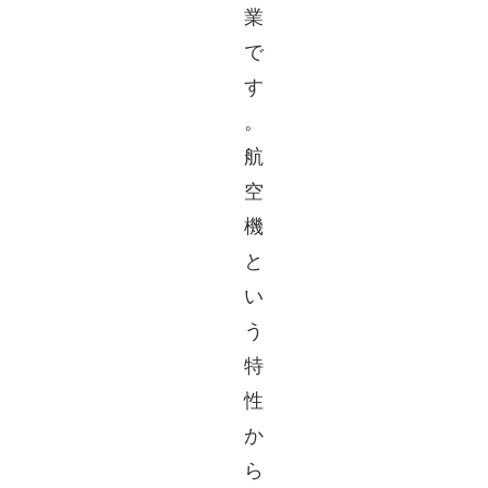
業
で
す
。
航
空
機
と
い
う
特
性
か
ら