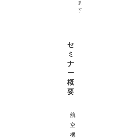
ま
す
セ
ミ
ナ
ー
概
要
航
空
機