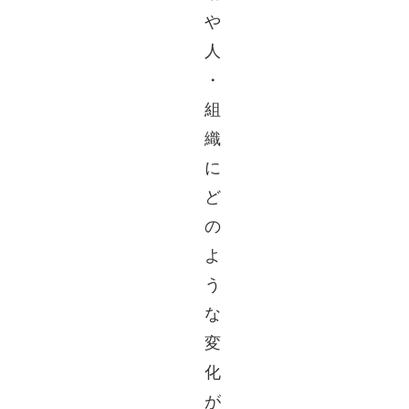
や
人
・
組
織
に
ど
の
よ
う
な
変
化
が