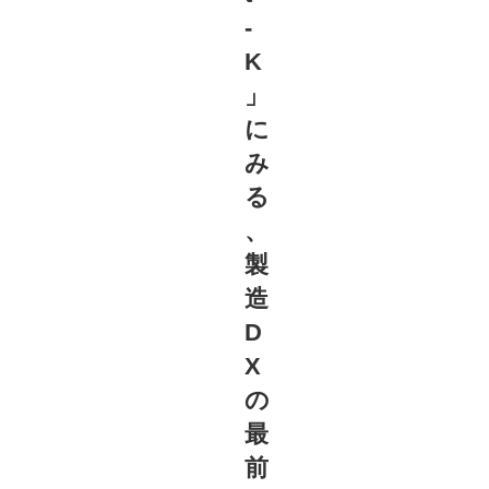
-
K
」
に
み
る
、
製
造
D
X
の
最
前