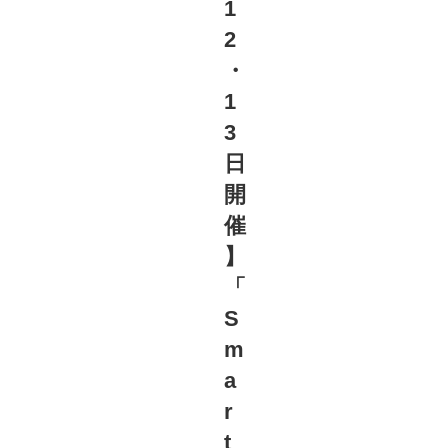
1
2
・
1
3
日
開
催
】
「
S
m
a
r
t