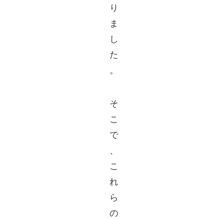
り
ま
し
た
。
そ
こ
で
、
こ
れ
ら
の