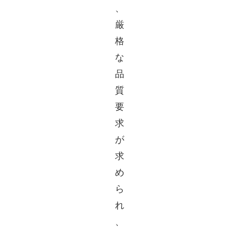
、
厳
格
な
品
質
要
求
が
求
め
ら
れ
、