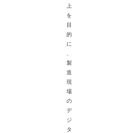
上
を
目
的
に
、
製
造
現
場
の
デ
ジ
タ