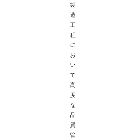
製
造
工
程
に
お
い
て
高
度
な
品
質
管