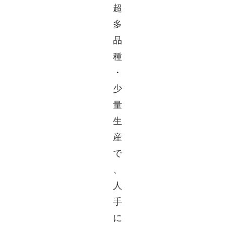
超
多
品
種
・
少
量
生
産
で
、
人
手
に