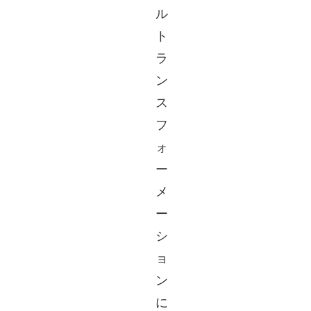
ル
ト
ラ
ン
ス
フ
ォ
ー
メ
ー
シ
ョ
ン
に