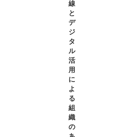
線
と
デ
ジ
タ
ル
活
用
に
よ
る
組
織
の
あ