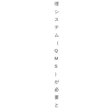
理
シ
ス
テ
ム
（
Q
M
S
）
が
必
要
と