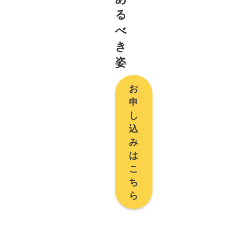
る
べ
き
姿
お
申
し
込
み
は
こ
ち
ら