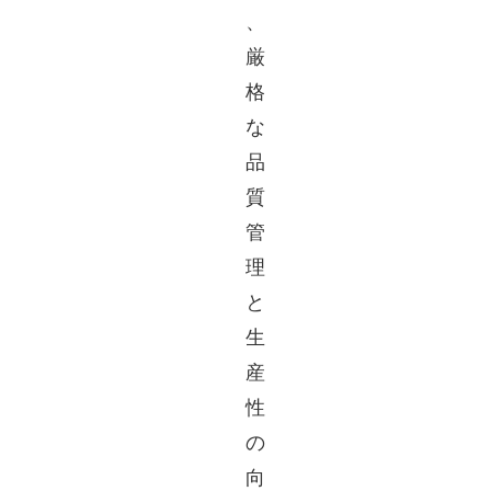
、
厳
格
な
品
質
管
理
と
生
産
性
の
向