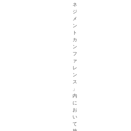
ネ
ジ
メ
ン
ト
カ
ン
フ
ァ
レ
ン
ス
」
内
に
お
い
て
放