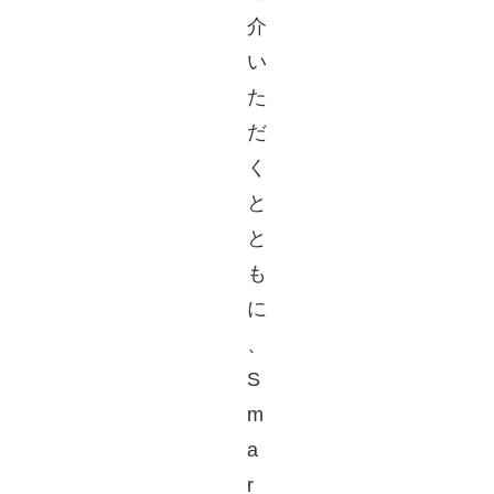
介
い
た
だ
く
と
と
も
に
、
S
m
a
r