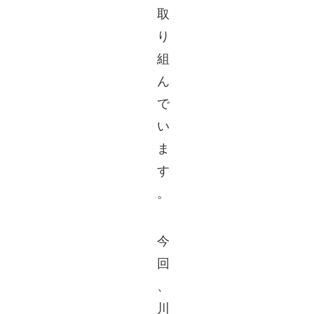
取
り
組
ん
で
い
ま
す
。
今
回
、
川