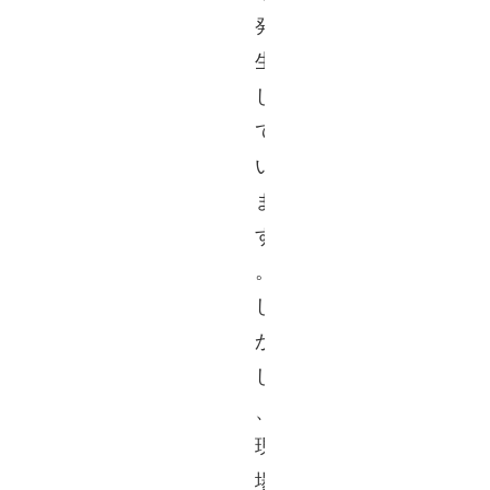
発
生
し
て
い
ま
す
。 
し
か
し
、
現
場