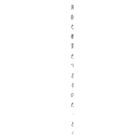
果
的
な
教
育
が
で
き
る
の
か 
・
ど
う