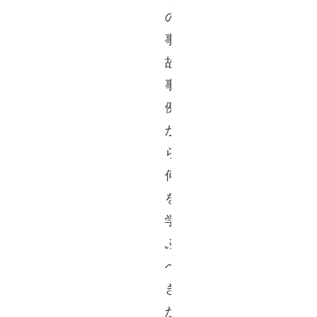
の
事
故
事
例
か
ら
何
を
学
ぶ
べ
き
か