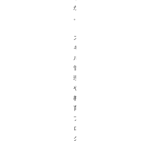
か
。 
ス
キ
ル
管
理
や
教
育
プ
ロ
グ