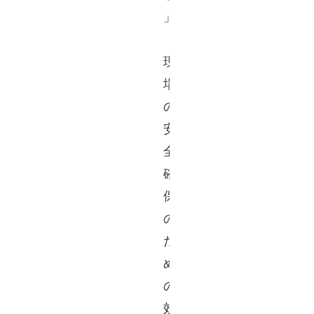
」 
「
現
場
の
安
全
確
保
の
た
め
の
効