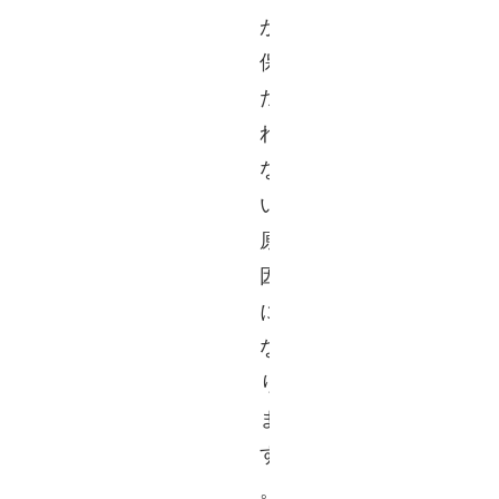
が
保
た
れ
な
い
原
因
に
な
り
ま
す
。