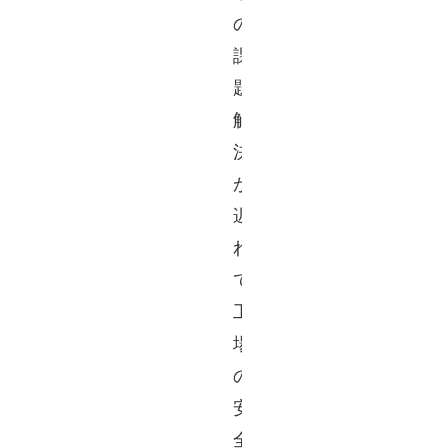
の
課
題
解
決
が
遅
れ
て
工
場
の
安
全