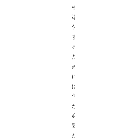
標
準
化
す
る
た
め
に
は
何
が
必
要
か