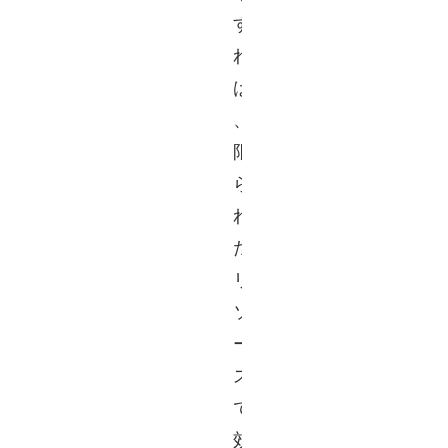
す
れ
ば
、
限
ら
れ
た
リ
ソ
ー
ス
で
効