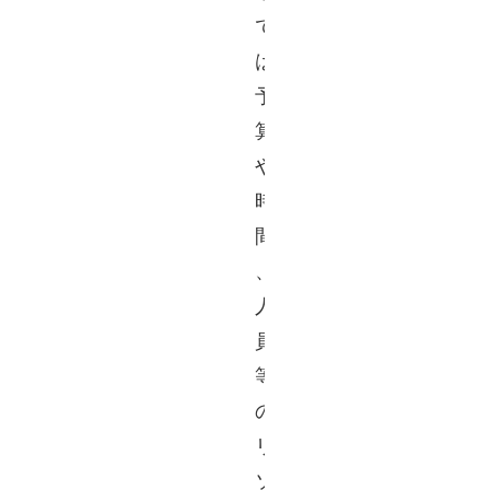
で
は
予
算
や
時
間
、
人
員
等
の
リ
ソ