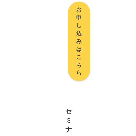
お
申
し
込
み
は
こ
ち
ら
セ
ミ
ナ