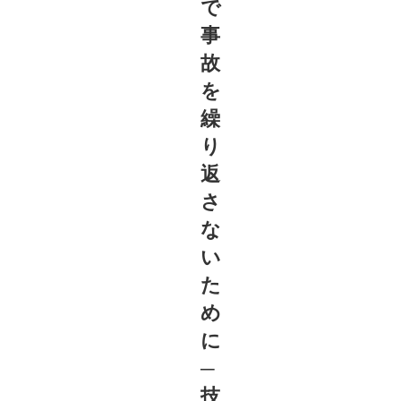
で
事
故
を
繰
り
返
さ
な
い
た
め
に
─
技