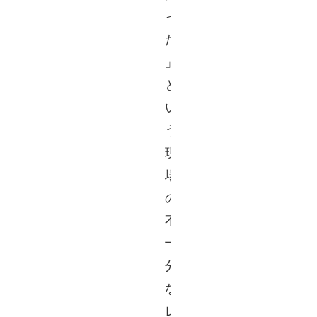
っ
た
」
と
い
う
現
場
の
不
十
分
な
レ