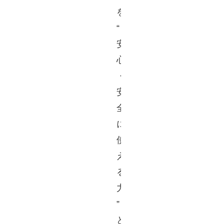
を
“
安
心
・
安
全
に
使
え
る
力
”
と