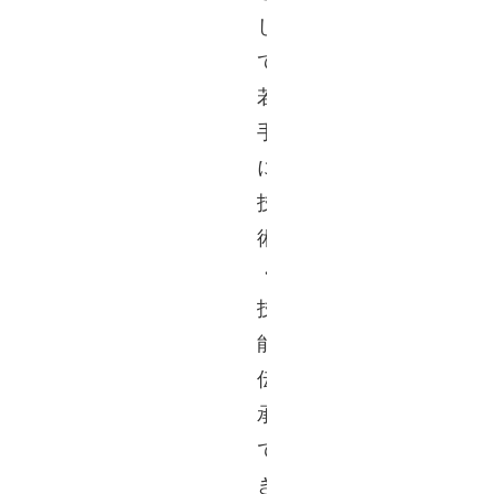
し
て
若
手
に
技
術
・
技
能
伝
承
で
き