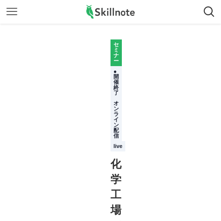
セ
ミ
ナ
ー
●
開
催
終
了
オ
ン
ラ
イ
ン
配
信
live
化
学
工
場