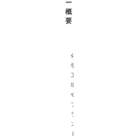
ー
概
要
「
化
学
工
場
や
プ
ラ
ン
ト