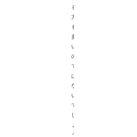
る
方
も
多
い
の
で
は
な
い
で
し
ょ
う