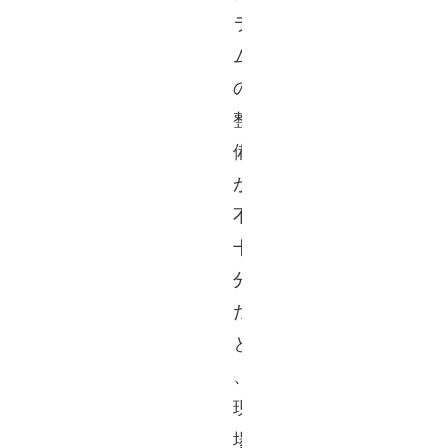
ラ
ム
の
整
備
が
不
十
分
だ
と
、
現
場