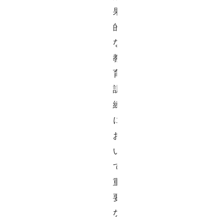
果
的
な
教
育
訓
練
に
お
い
て
重
要
な