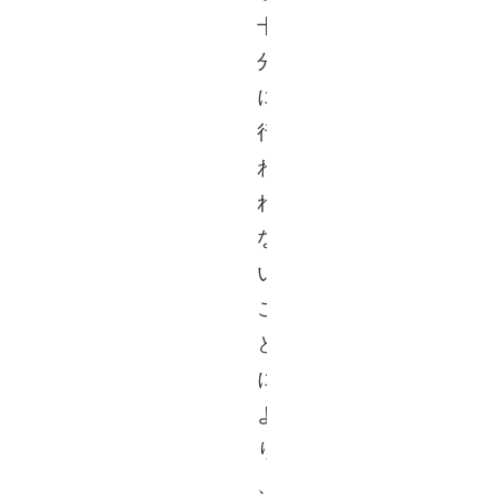
十
分
に
行
わ
れ
な
い
こ
と
に
よ
り
、