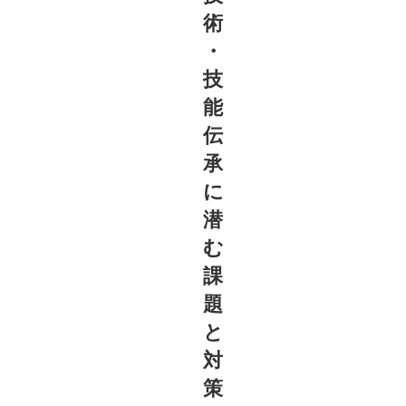
術
・
技
能
伝
承
に
潜
む
課
題
と
対
策