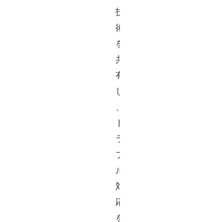
技
術
を
共
有
し
、
ト
ラ
ブ
ル
対
応
を