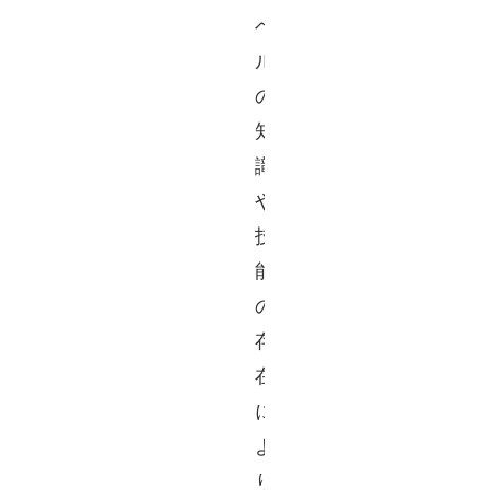
ベ
ル
の
知
識
や
技
能
の
存
在
に
よ
り