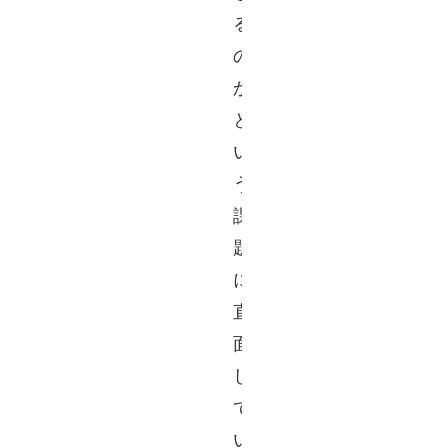
る
の
か 
と
い
う
課
題
に
直
面
し
て
い