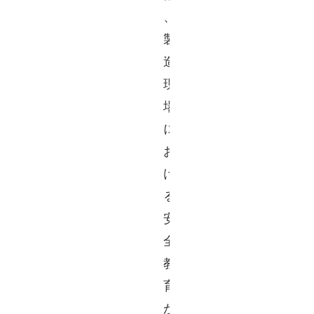
、
製
造
現
場
に
お
け
る
安
全
教
育
が