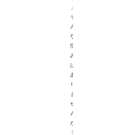
」 
そ
ん
な
悩
み
は
あ
り
ま
せ
ん
か
？ 