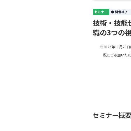
セミナー
● 開催終了
技術・技能
織の3つの
※2025年11月2
　既にご参加いた
セミナー概