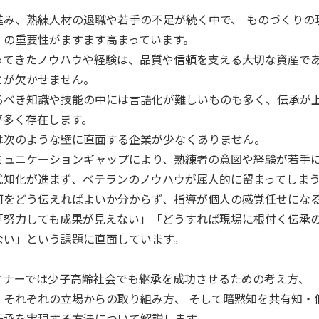
進み、熟練人材の退職や若手の不足が続く中で、  ものづくりの
の重要性がますます高まっています。  
ってきたノウハウや経験は、品質や信頼を支える大切な資産で
が欠かせません。  
るべき知識や技能の中には言語化が難しいものも多く、伝承が
多く存在します。  
は次のような壁に直面する企業が少なくありません。 
ミュニケーションギャップにより、熟練者の意図や経験が若手に
式知化が進まず、ベテランのノウハウが属人的に留まってしまう
何をどう伝えればよいか分からず、指導が個人の感覚任せになる
「努力しても成果が見えない」「どうすれば現場に根付く伝承
ない」という課題に直面しています。 
ミナーでは少子高齢社会でも継承を成功させるための考え方、 
」それぞれの立場からの取り組み方、 そして暗黙知を共有知・
伝承を実現する方法について解説します。 