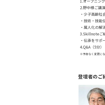
1.オープニン
2.野中様ご講
・少子高齢社会
・技術・技能伝
・属人化の解
3.Skillnot
・伝承をサポ
4.Q&A（5分）
※予告なく変更にな
登壇者のご