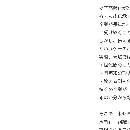
少子高齢化が
術・技能伝承」
企業が長年培
に受け継ぐこと
しかし、伝え
というケースが
実際、現場で
・世代間のコ
・暗黙知の形
・教える側も
多くの企業が
るのか分から
そこで、本セ
承者」「組織
再現性のある