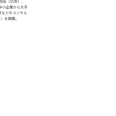
担当（15年）、
中小企業から大手
革などのコンサル
）を開業。 