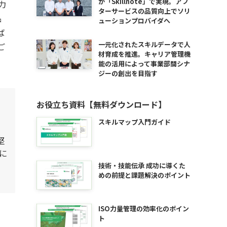
が「Skillnote」で実現。アフ
力
ターサービスの品質向上でソリ
品
ューションプロバイダへ
ば
一元化されたスキルデータで人
ご
材育成を推進。キャリア管理機
能の活用によって事業部間シナ
ジーの創出を目指す
お役立ち資料【無料ダウンロード】
スキルマップ入門ガイド
堅
に
技術・技能伝承 成功に導くた
めの前提と課題解決のポイント
ISO力量管理の効率化のポイン
ト