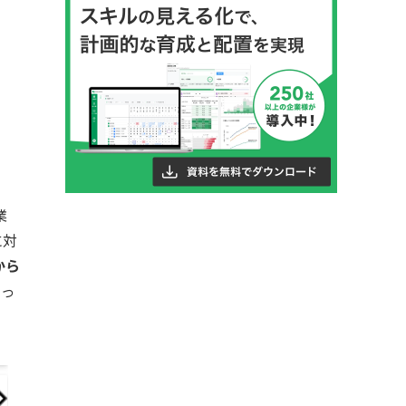
」
業
に対
から
なっ