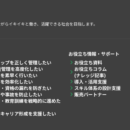
ながらイキイキと働き、活躍できる社会を目指します。
お役立ち情報・サポート
マップを
正しく管理したい
お役立ち資料
量管理
を高度化したい
お役立ちコラム
置
を素早く行いたい
(ナレッジ記事)
営
を効率化したい
導入・活用支援
育・資格
の漏れを防ぎたい
スキル体系の設計支援
害や事故を防止したい
販売パートナー
成・教育訓練
を戦略的に進めた
のキャリア形成を支援したい