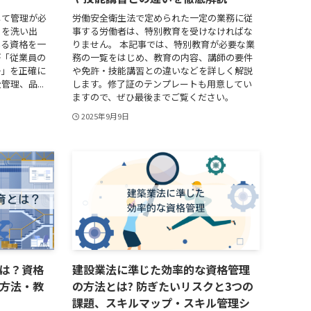
して管理が必
労働安全衛生法で定められた一定の業務に従
）を洗い出
事する労働者は、特別教育を受けなければな
いる資格を一
りません。 本記事では、特別教育が必要な業
が「従業員の
務の一覧をはじめ、教育の内容、講師の要件
か」を正確に
や免許・技能講習との違いなどを詳しく解説
理、品...
します。修了証のテンプレートも用意してい
ますので、ぜひ最後までご覧ください。
2025年9月9日
は？資格
建設業法に準じた効率的な資格管理
方法・教
の方法とは? 防ぎたいリスクと3つの
課題、スキルマップ・スキル管理シ