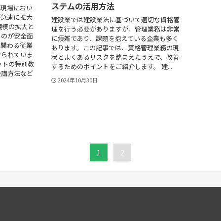
ステムの活用方法
造現場におい
が急速に拡大
建設業では建設業法に基づいて適切な資格管
規模の拡大と
理を行う必要がありますが、管理業務は非常
るのが安全面
に煩雑であり、課題を抱えている企業も多く
に関わる従業
あります。この記事では、資格管理業務の現
けられていま
状とよくあるリスクを踏まえたうえで、改善
ットの特別教
するためのポイントをご紹介します。 建...
受講方法など
2024年10月30日
1
2