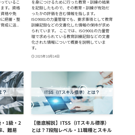
持っているこ
を身につけるために行った教育・訓練の結果
ります。資格
を記録したもので、その教育・訓練が有効だ
る資格や免
ったかの評価を含む情報を指します。
的に把握・整
ISO9001の力量管理でも、要求事項として教育
成に活...
訓練記録などの文書化した情報の保持が求め
られています。 ここでは、ISO9001の力量管
理で求められている教育訓練記録などの文書
化された情報について概要を説明していま
す。
2025年10月14日
・1級・2
【徹底解説】ITSS（ITスキル標準）
率、難易
とは？7段階レベル・11職種とスキル