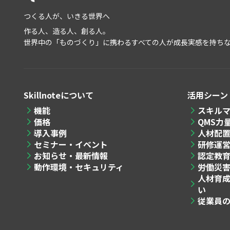
つくる人が、いきる世界へ
作る人、造る人、創る人。
世界中の「ものづくり」に携わるすべての人が成長実感を持ち
Skillnoteについて
活用シーン
機能
スキル
価格
QMS力
導入事例
人材配
セミナー・イベント
研修運
お知らせ・最新情報
認定教
動作環境・セキュリティ
労働災
人材育
い
従業員