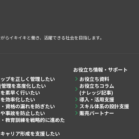
ながらイキイキと働き、活躍できる社会を目指します。
お役立ち情報・サポート
マップを
正しく管理したい
お役立ち資料
量管理
を高度化したい
お役立ちコラム
置
を素早く行いたい
(ナレッジ記事)
営
を効率化したい
導入・活用支援
育・資格
の漏れを防ぎたい
スキル体系の設計支援
害や事故を防止したい
販売パートナー
成・教育訓練
を戦略的に進めた
のキャリア形成を支援したい