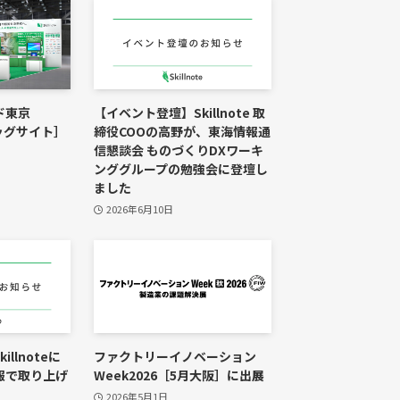
ド東京
【イベント登壇】Skillnote 取
ビッグサイト］
締役COOの高野が、東海情報通
信懇談会 ものづくりDXワーキ
ンググループの勉強会に登壇し
ました
2026年6月10日
llnoteに
ファクトリーイノベーション
報で取り上げ
Week2026［5月大阪］に出展
2026年5月1日