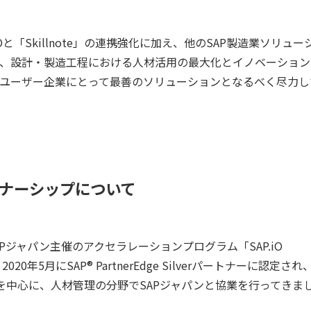
 PEOと「Skillnote」の連携強化に加え、他のSAP製造業ソリュー
り、設計・製造工程における人材活用の最大化とイノベーション
がユーザー企業にとって最善のソリューションとなるべく尽力し
ートナーシップについて
SAPジャパン主催のアクセラレーションプログラム「SAP.iO 
20年5月にSAP® PartnerEdge Silverパートナーに認定され
oteの共同提案を中心に、人材管理の分野でSAPジャパンと協業を行ってきま