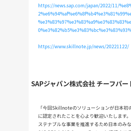
https://news.sap.com/japan/2022/1
2%e6%94%af%e6%8f%b4%e3%81%99%
%e3%83%97%e3%83%a9%e3%83%83%
0%e3%82%b5%e3%83%bc%e3%83%93%
https://www.skillnote.jp/news/20221122/
SAPジャパン株式会社 チーフパ
「今回Skillnoteのソリューションが日
に認定されたことを心より歓迎いたします
ステナブルな事業を推進するため日本のみなら