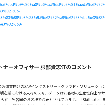
1/%e8%a3%bd%e9%80%a0%e6%a5%ad%e3%81%aedx%e3%82
e3%82%8b-
e3%83%88%e3%83%95%e3%82%a9%e3%83%bc%e3%83
e3%82%b9/
ートナーオフィサー 服部貴志江のコメント
本初の製造業向けのSAPインダストリー・クラウド・ソリューショ
。製造業における人材のスキルデータはお客様の生産性向上やサ
ず世界各国のお客様で必要とされています。「Skillnote」