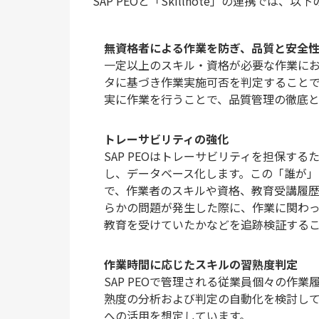
SAP PEOと「Skillnote」の連携では
無資格者による作業を防ぎ、品質と安全
一定以上のスキル・資格が必要な作業において
タに基づき作業実施可否を判定すること
実に作業を行うことで、品質管理の徹底
トレーサビリティの強化
SAP PEOはトレーサビリティを担保す
し、データベース化します。この「誰が」に
で、作業者のスキルや資格、教育受講履
らかの問題が発生した際に、作業に関わ
教育を受けていたかなどを追跡検証する
作業時間に応じたスキルの習熟度判定
SAP PEOで管理される従業員個々の作業
熟度の分析および判定の自動化を検討し
への活用を想定しています。