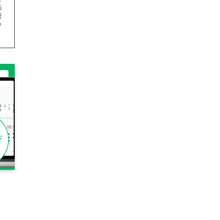
る
管
つ