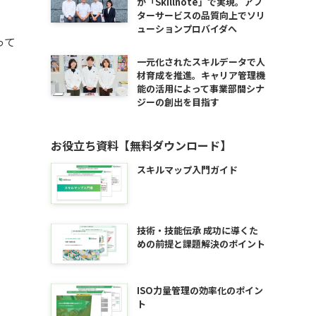
が「Skillnote」で実現。アフ
ターサービスの品質向上でソリ
ューションプロバイダへ
って
一元化されたスキルデータで人
材育成を推進。キャリア管理機
能の活用によって事業部間シナ
ジーの創出を目指す
お役立ち資料【無料ダウンロード】
スキルマップ入門ガイド
技術・技能伝承 成功に導くた
めの前提と課題解決のポイント
ISO力量管理の効率化のポイン
ト