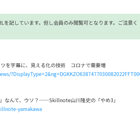
RLを記しています。但し会員のみ閲覧可とな
ります。ご注意く
コツを字幕に、見える化の技術　コロナで需要増
/news/?DisplayType=2&ng=DGKKZO6387477030082022FFT00
なんて、ウソ？──Skillnote山川隆史の「やめ3」
killnote-yamakawa