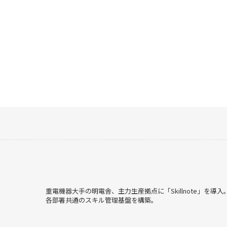
重電機器大手の明電舎、主力生産拠点に「Skillnote」を導入
各部署共通のスキル管理基盤を構築。