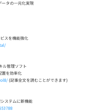
理データの一元化実現
　
ービスを機能強化
al/
スキル管理ソフト
・配置を効率化
ol8/
 (記事全文を読むことができます)
理システムに新機能
0653788