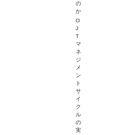
の
か
O
J
T
マ
ネ
ジ
メ
ン
ト
サ
イ
ク
ル
の
実