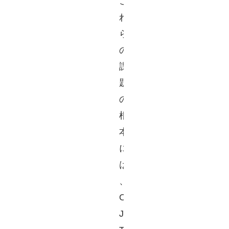
こ
れ
ら
の
課
題
の
根
本
に
は
、
O
J