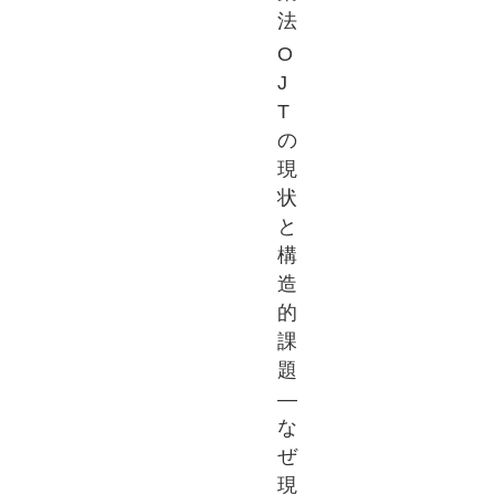
法
O
J
T
の
現
状
と
構
造
的
課
題
―
な
ぜ
現