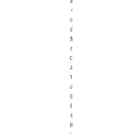
多
く
の
企
業
が
O
J
T
の
強
化
を
掲