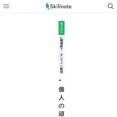
セ
ミ
ナ
ー
●
開
催
終
了
オ
ン
ラ
イ
ン
配
信
“
個
人
の
頑