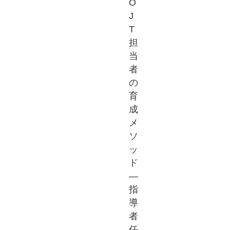
O
J
T
担
当
者
の
育
成
メ
ソ
ッ
ド
―
指
導
者
任