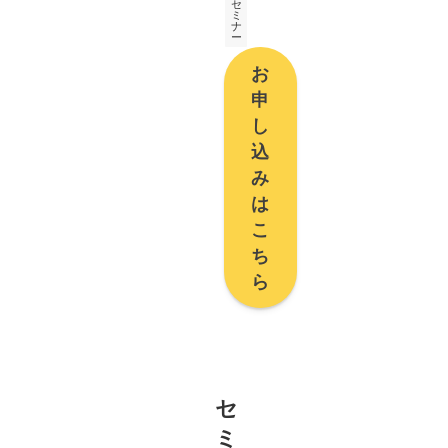
セ
ミ
ナ
ー
お
申
し
込
み
は
こ
ち
ら
セ
ミ