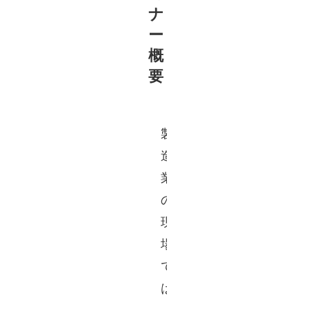
ナ
ー
概
要
製
造
業
の
現
場
で
は