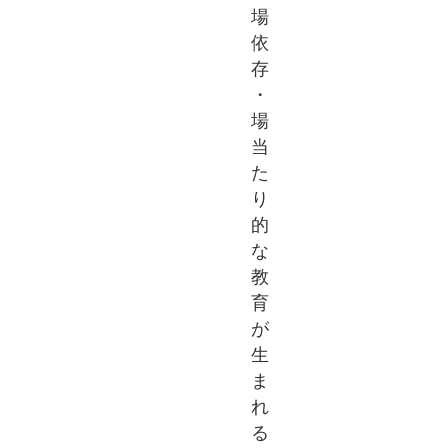
場
依
存
・
場
当
た
り
的
な
教
育
が
生
ま
れ
る