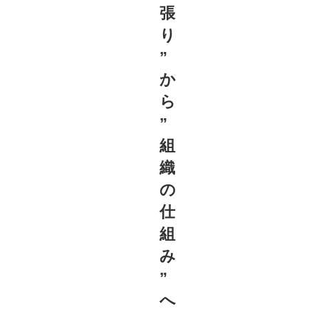
張
り
”
か
ら
”
組
織
の
仕
組
み
”
へ