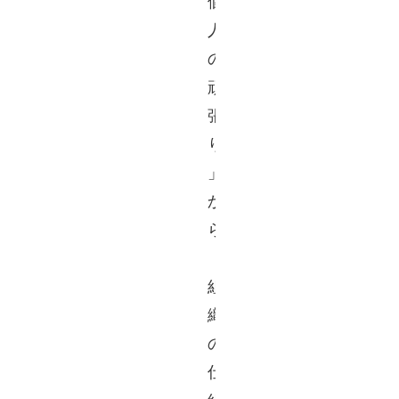
個
人
の
頑
張
り
」
か
ら
「
組
織
の
仕