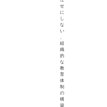
せ
に
し
な
い
、
組
織
的
な
教
育
体
制
の
構
築