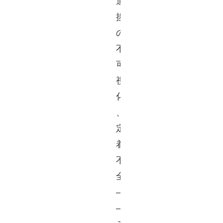
進
捗
の
不
可
視
化
、
定
着
不
全
—
—