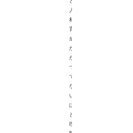
と
人
材
育
成
が
か
つ
て
な
い
ほ
ど
喫