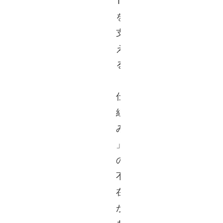
T
を
支
え
る
「
仕
組
み
」
の
不
在
が