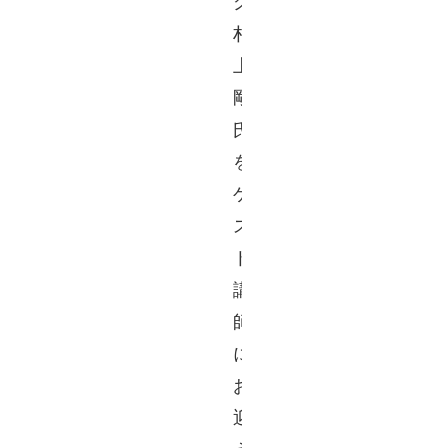
グ 
村
上 
剛
氏
を
ゲ
ス
ト
講
師
に
お
迎