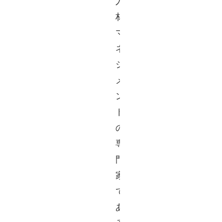
人
材
マ
ネ
ジ
メ
ン
ト
の
専
門
家
で
あ