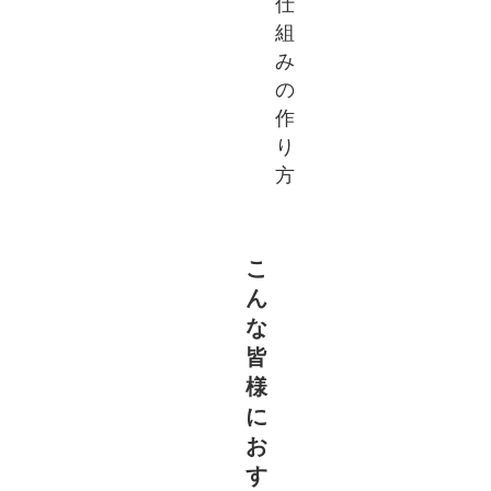
仕
組
み
の
作
り
方
こ
ん
な
皆
様
に
お
す