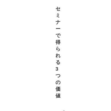
セ
ミ
ナ
ー
で
得
ら
れ
る
3
つ
の
価
値