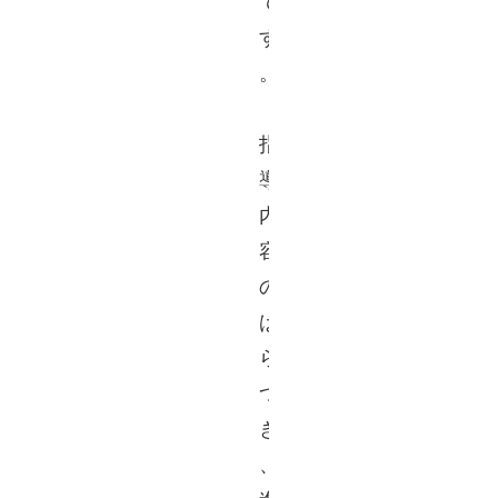
で
す
。
指
導
内
容
の
ば
ら
つ
き
、