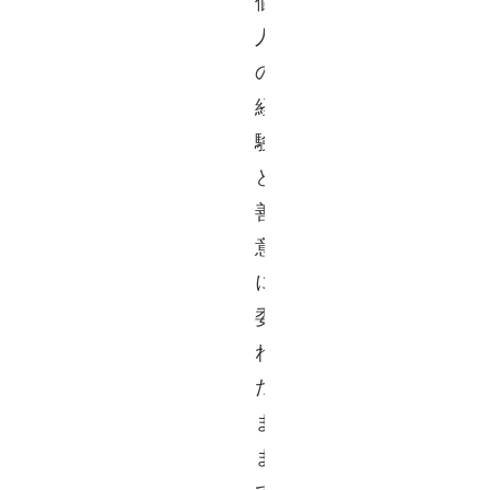
個
人
の
経
験
と
善
意
に
委
ね
た
ま
ま