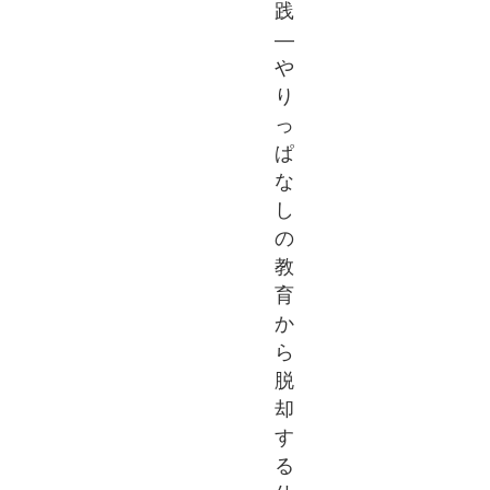
践
―
や
り
っ
ぱ
な
し
の
教
育
か
ら
脱
却
す
る