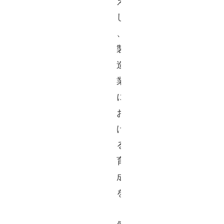
え
し
、
製
造
業
に
お
け
る
育
成
を
「