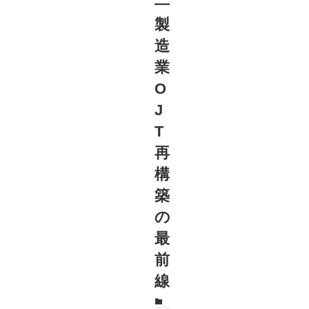
―
製
造
業
O
J
T
再
構
築
の
最
前
線