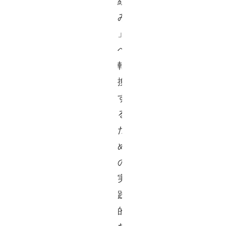
組
み
」
へ
転
換
す
る
た
め
の
実
践
的