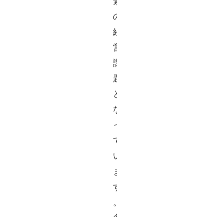
緊
の
経
営
課
題
と
な
っ
て
い
ま
す
。