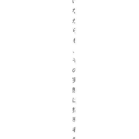
げ
な
が
ら
も
、
そ
の
実
態
は
指
導
者