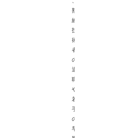
、
熟
練
技
術
者
の
退
職
や
若
手
の
早