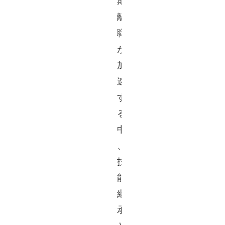
期
離
職
が
加
速
す
る
中
、
技
能
継
承